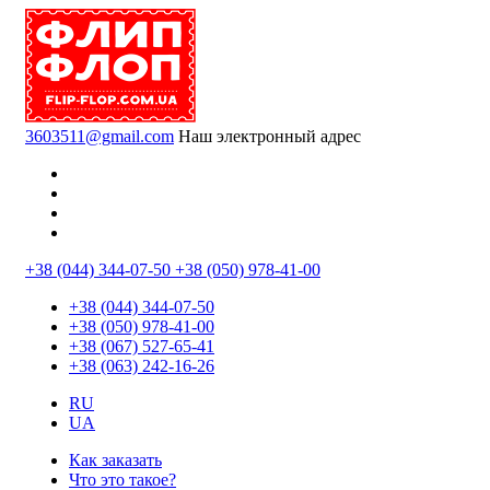
3603511@gmail.com
Наш электронный адрес
Написать
в
Написать
Whatsapp
в
Написать
Viber
в
Написать
Telegram
в
+38 (044) 344-07-50
+38 (050) 978-41-00
Messenger
+38 (044) 344-07-50
+38 (050) 978-41-00
+38 (067) 527-65-41
+38 (063) 242-16-26
RU
UA
Открыть
Как заказать
меню
Что это такое?