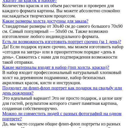
Хватит ли красок в наборе?
Количество красок и их объем рассчитан и проверен для
каждого формата картины. Вы можете абсолютно спокойно
наслаждаться творческим процессом.
Какие размеры холста доступны для заказа?
Стандартные размеры от 30х40 см до самого большого 70х90
см. Самый популярный — 50х60 см. Также возможно
изготовление любого индивидуального формата.
Есть ли возможность изготовить портрет срочно (за 1 день)?
Да! Если подарок нужен срочно, мы можем изготовить набор
«сегодня на завтра» или в приоритетном порядке «день в
день». Свяжитесь с нами для подтверждения возможности
такой отправки.
Какие материалы входят в набор (тип холста, краски)?
В набор входит профессиональный натуральный хлопковый
холст на деревянном подрамнике, набор безопасных
акриловых красок, кисти и инструкция.
Подходит ли флип-флоп портрет как подарок на свадьбу или
день рождения?
Это идеальный вариант! Это не просто подарок, а целое шоу
для гостей, результатом которого станет памятная картина,
созданная собственноручно.
Можно ли совместить людей с разных фотографий на одном
портрете?
Да, мы часто создаем общие флип-флоп портреты из разных