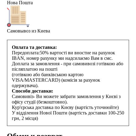
Нова Пошта
Самовывоз из Киева
Оплата та доставка:
Передоплата:50% вартості ви вностие на рахунок
IBAN, номер рахунку ми надсилаємо Вам в смс.
Доплата за замовлення - при самовивозі готівкою або
післяплатою на пошті
(готівкою або банківською картою
VISA/MASTERCARD) (комісія за рахунок
одержувача).
Способи доставки:
Самовивіз- Ви можете забрати замовлення у Києві з
офісу студії (безкоштовно).
Кур'єрська доставка по Києву (вартість уточнюйте)
У відділення Нової Пошти (вартість доставки 100-250
грн, 2 місця)
Обмен и возврат